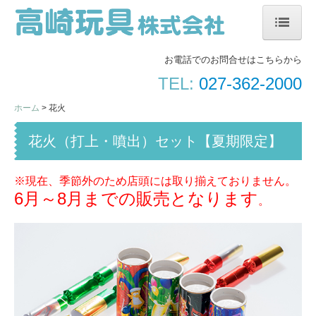
ホーム
お電話でのお問合せはこちらから
駄菓子・お菓子詰合せ
TEL:
027-362-2000
イベント・お祭り向き
ホーム
花火
販促向き低単価玩具
花火（打上・噴出）セット【夏期限定】
ちょっと変わった商品
吉徳大光節句人形
※現在、季節外のため店頭には取り揃えておりません。
6月～8月までの販売となります
。
花火
会社案内
お問合せ