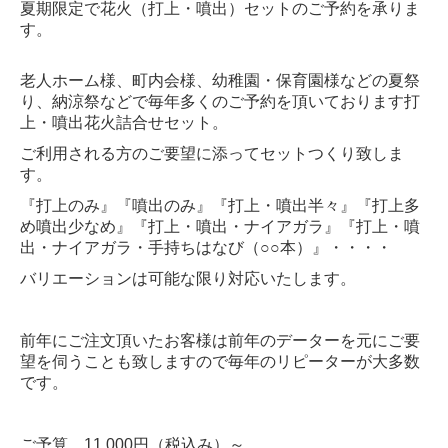
夏期限定で花火（打上・噴出）セットのご予約を承りま
す。
老人ホーム様、町内会様、幼稚園・保育園様などの夏祭
り、納涼祭などで毎年多くのご予約を頂いております打
上・噴出花火詰合せセット。
ご利用される方のご要望に添ってセットつくり致しま
す。
『打上のみ』『噴出のみ』『打上・噴出半々』『打上多
め噴出少なめ』『打上・噴出・ナイアガラ』『打上・噴
出・ナイアガラ・手持ちはなび（○○本）』・・・・
バリエーションは可能な限り対応いたします。
前年にご注文頂いたお客様は前年のデーターを元にご要
望を伺うことも致しますので毎年のリピーターが大多数
です。
ご予算 11,000円（税込み）～